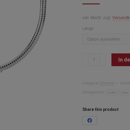
inkl. MwSt.
zzgl.
Versandk
Länge
Collier
In d
Moments
Schlangen-
Gliederhalskette
PANDORA
Kategorie:
Schmuck
Artik
Menge
Schlagwörter:
Collier
liebe
Share this product
Teilen