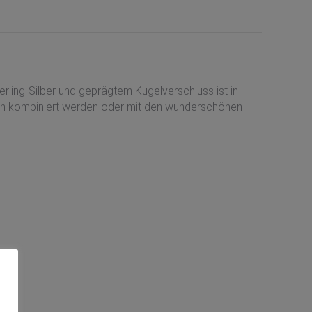
ing-Silber und geprägtem Kugelverschluss ist in
tten kombiniert werden oder mit den wunderschönen