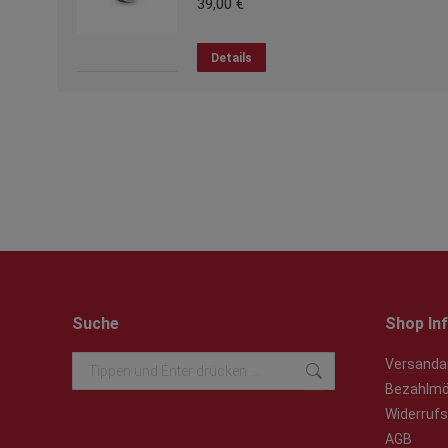
39,00
€
Details
Suche
Shop In
Search:
Versanda
Bezahlmö
Widerrufs
AGB