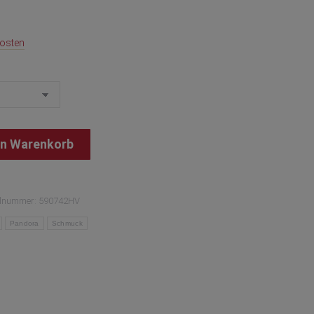
osten
en Warenkorb
elnummer:
590742HV
Pandora
Schmuck