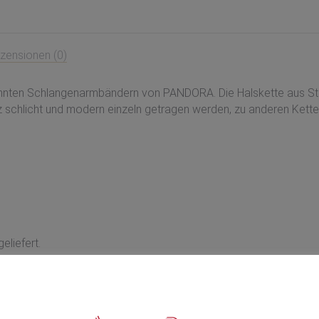
auf
Facebook
zensionen (0)
nnten Schlangenarmbändern von PANDORA. Die Halskette aus Sterl
anz schlicht und modern einzeln getragen werden, zu anderen Ke
eliefert.