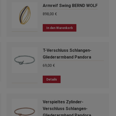
Armreif Swing BERND WOLF
898,00
€
In den Warenkorb
T-Verschluss Schlangen-
Gliederarmband Pandora
69,00
€
Dieses
Details
Produkt
weist
mehrere
Verspieltes Zylinder-
Varianten
auf.
Verschluss Schlangen-
Die
Gliederarmband Pandora