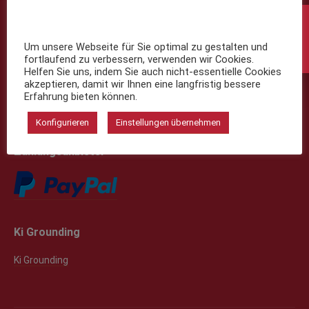
Shop Informationen
Es wurden keine Produkte
gefunden, die deiner
Versandarten
Um unsere Webseite für Sie optimal zu gestalten und
Auswahl entsprechen.
fortlaufend zu verbessern, verwenden wir Cookies.
Bezahlmöglichkeiten
Helfen Sie uns, indem Sie auch nicht-essentielle Cookies
Widerrufsbelehrung
akzeptieren, damit wir Ihnen eine langfristig bessere
Erfahrung bieten können.
AGB
Detnschutzerklärung
Konfigurieren
Einstellungen übernehmen
Zahlungsanbieter
Ki Grounding
Ki Grounding