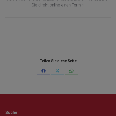
Sie direkt online einen Termin.
Teilen Sie diese Seite
Teilen
Teilen
Teilen
auf
auf
auf
Facebook
X
WhatsApp
Suche