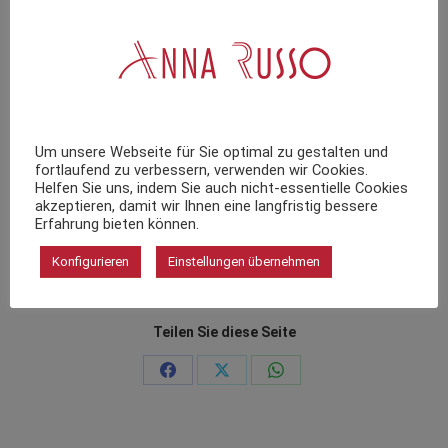
Buchen Sie jetzt Ihren Termin online
Termin reservieren
Um unsere Webseite für Sie optimal zu gestalten und
Wir nehmen uns gerne Zeit für die Beratung – vereinbaren
fortlaufend zu verbessern, verwenden wir Cookies.
Sie direkt online einen Termin.
Helfen Sie uns, indem Sie auch nicht-essentielle Cookies
akzeptieren, damit wir Ihnen eine langfristig bessere
Erfahrung bieten können.
Konfigurieren
Einstellungen übernehmen
Teilen Sie diese Seite
Teilen
Teilen
Teilen
auf
auf
auf
Facebook
X
WhatsApp