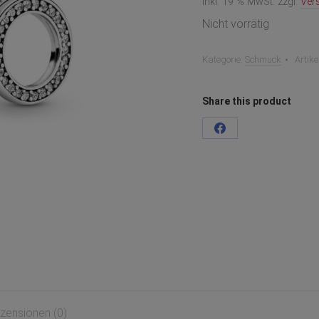
inkl. 19 % MwSt.
zzgl.
Ver
Nicht vorrätig
Kategorie:
Schmuck
Artik
Share this product
Teilen
auf
Facebook
zensionen (0)