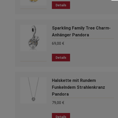
Dieses
Details
Produkt
weist
mehrere
Sparkling Family Tree Charm-
Varianten
auf.
Anhänger Pandora
Die
69,00
€
Optionen
können
Details
auf
der
Produktseite
gewählt
Halskette mit Rundem
werden
Funkelndem Strahlenkranz
Pandora
79,00
€
Details