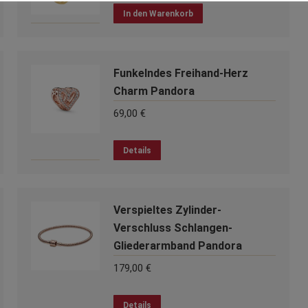
In den Warenkorb
Funkelndes Freihand-Herz
Charm Pandora
69,00
€
Details
Verspieltes Zylinder-
Verschluss Schlangen-
Gliederarmband Pandora
179,00
€
Dieses
Details