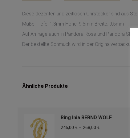
Diese dezenten und zeitlosen Ohrstecker sind aus Ster
Maße: Tiefe: 1,3mm Höhe: 9,5mm Breite: 9,5mm
Auf Anfrage auch in Pandora Rose und Pandora Shine e
Der bestellte Schmuck wird in der Originalverpackung g
Ähnliche Produkte
Ring Inia BERND WOLF
246,00
€
–
268,00
€