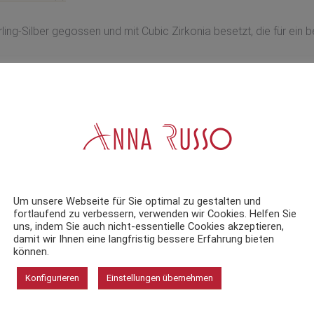
ling-Silber gegossen und mit Cubic Zirkonia besetzt, die für ein
rhältlich.
eliefert.
Um unsere Webseite für Sie optimal zu gestalten und
fortlaufend zu verbessern, verwenden wir Cookies. Helfen Sie
uns, indem Sie auch nicht-essentielle Cookies akzeptieren,
damit wir Ihnen eine langfristig bessere Erfahrung bieten
können.
Armreif Swing BERND WOLF
Konfigurieren
Einstellungen übernehmen
898,00
€