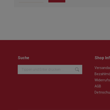
Suche
Shop In
Search:
Versanda
Bezahlmö
Widerrufs
AGB
Detnschu