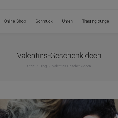
Online-Shop
Schmuck
Uhren
Trauringlounge
Online-Shop
Schmuck
Uhren
Trauringlounge
Valentins-Geschenkideen
Sie befinden sich hier:
Start
Blog
Valentins-Geschenkideen