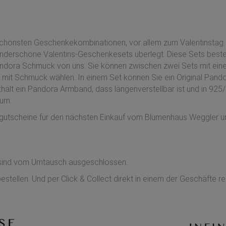
!
chönsten Geschenkekombinationen, vor allem zum Valentinstag
nderschöne Valentins-Geschenkesets überlegt. Diese Sets best
andora Schmuck von uns. Sie können zwischen zwei Sets mit ei
s mit Schmuck wählen. In einem Set können Sie ein Original Pan
hält ein Pandora Armband, dass längenverstellbar ist und in 925/
aum.
nkgutscheine für den nächsten Einkauf vom Blumenhaus Weggler u
s sind vom Umtausch ausgeschlossen.
stellen. Und per Click & Collect direkt in einem der Geschäfte r