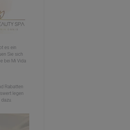
bt es ein
en Sie sich
e bei Mi Vida
und Rabatten
fswert legen
 dazu.