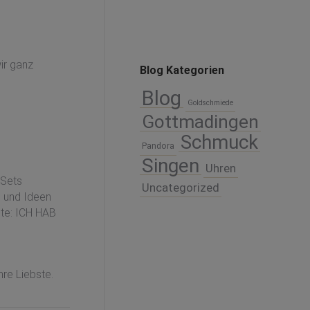
ir ganz
Blog Kategorien
Blog
Goldschmiede
Gottmadingen
Schmuck
Pandora
Singen
Uhren
 Sets
Uncategorized
s und Ideen
hte: ICH HAB
hre Liebste.