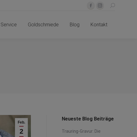
Search:
Facebook
Instagram
Service
Goldschmiede
Blog
Kontakt
page
page
Service
Goldschmiede
Blog
opens
Kontakt
opens
in
in
new
new
window
window
Neueste Blog Beiträge
Feb.
2
Trauring-Gravur: Die