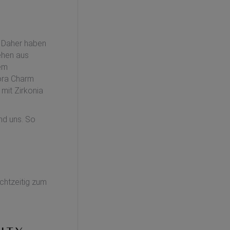
. Daher haben
ehen aus
nem
dora Charm
 mit Zirkonia
nd uns. So
echtzeitig zum