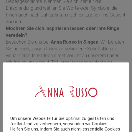
Liebesgeschichte. Nehmen Sie sich Zeit für die
Entscheidung und wählen Sie Worte oder Symbole, die
Ihnen auch nach Jahrzehnten noch ein Lächeln ins Gesicht
zaubern.
Möchten Sie sich inspirieren lassen oder Ihre Ringe
veredeln?
Besuchen Sie uns bei
Anna Russo in Singen
. Wir beraten
Sie herzlich, zeigen Ihnen verschiedene Schriftstile und
visualisieren Ihre Ideen direkt vor Ort an unserem Laser.
Wir freuen uns darauf, Teil Ihrer Liebesgeschichte zu
werden!
Teilen mit:
Um unsere Webseite für Sie optimal zu gestalten und
fortlaufend zu verbessern, verwenden wir Cookies.
Mai 22, 2026
Helfen Sie uns, indem Sie auch nicht-essentielle Cookies