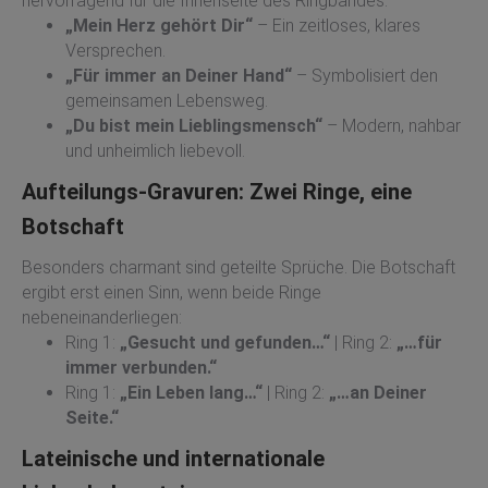
hervorragend für die Innenseite des Ringbandes.
„Mein Herz gehört Dir“
– Ein zeitloses, klares
Versprechen.
„Für immer an Deiner Hand“
– Symbolisiert den
gemeinsamen Lebensweg.
„Du bist mein Lieblingsmensch“
– Modern, nahbar
und unheimlich liebevoll.
Aufteilungs-Gravuren: Zwei Ringe, eine
Botschaft
Besonders charmant sind geteilte Sprüche. Die Botschaft
ergibt erst einen Sinn, wenn beide Ringe
nebeneinanderliegen:
Ring 1:
„Gesucht und gefunden…“
| Ring 2:
„…für
immer verbunden.“
Ring 1:
„Ein Leben lang…“
| Ring 2:
„…an Deiner
Seite.“
Lateinische und internationale