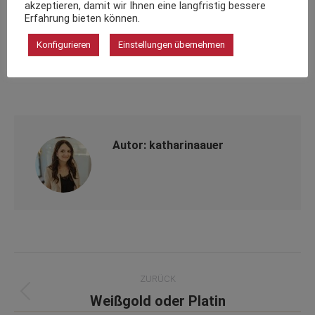
akzeptieren, damit wir Ihnen eine langfristig bessere
Erfahrung bieten können.
Teilen Sie diesen Post
Konfigurieren
Einstellungen übernehmen
Teilen
Teilen
Teilen
auf
auf
auf
Facebook
X
WhatsApp
Autor:
katharinaauer
Kommentarnavigation
ZURÜCK
Vorheriger
Weißgold oder Platin
Beitrag: