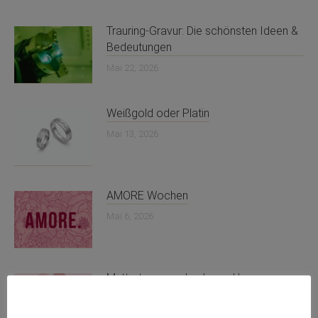
Trauring-Gravur: Die schönsten Ideen &
Bedeutungen
Mai 22, 2026
Weißgold oder Platin
Mai 13, 2026
AMORE Wochen
Mai 6, 2026
Muttertagsgeschenk von Herzen
April 28, 2026