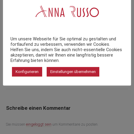
Einladung Frühlingsevent
April 21, 2026
Um unsere Webseite für Sie optimal zu gestalten und
fortlaufend zu verbessern, verwenden wir Cookies.
Helfen Sie uns, indem Sie auch nicht-essentielle Cookies
Schmuck zur Kommunion, Konfirmation
akzeptieren, damit wir Ihnen eine langfristig bessere
oder Taufe – persönliche Geschenke
Erfahrung bieten können.
mit Bedeutung
Konfigurieren
Einstellungen übernehmen
März 15, 2026
Schreibe einen Kommentar
Sie müssen
eingeloggt sein
um Kommentare zu posten.