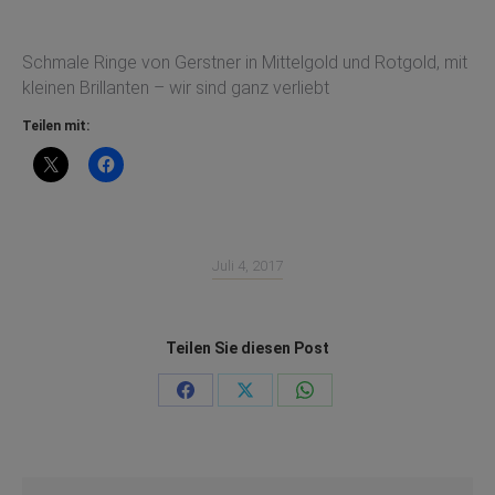
Schmale Ringe von Gerstner in Mittelgold und Rotgold, mit
kleinen Brillanten – wir sind ganz verliebt
Teilen mit:
Juli 4, 2017
Teilen Sie diesen Post
Teilen
Teilen
Teilen
auf
auf
auf
Facebook
X
WhatsApp