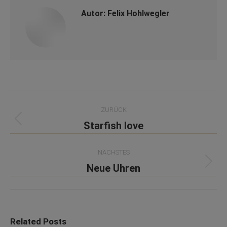
Autor:
Felix Hohlwegler
Kommentarnavigation
ZURÜCK
Vorheriger
Starfish love
Beitrag:
NÄCHSTES
Nächster
Neue Uhren
Beitrag:
Related Posts