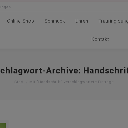
Singen
Online-Shop
Schmuck
Uhren
Trauringlou
Online-Shop
Schmuck
Uhren
Trauringloun
Kontakt
Kontakt
chlagwort-Archive:
Handschri
Sie befinden sich hier:
Start
Mit "Handschrift" verschlagwortete Einträge