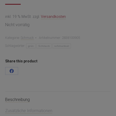
inkl. 19 % MwSt.
zzgl.
Versandkosten
Nicht vorrätig
Kategorie:
Schmuck
Artikelnummer:
2838100905
Schlagwörter:
grün
Schmuck
schmuckset
Share this product
Teilen
auf
Facebook
Beschreibung
Zusätzliche Informationen