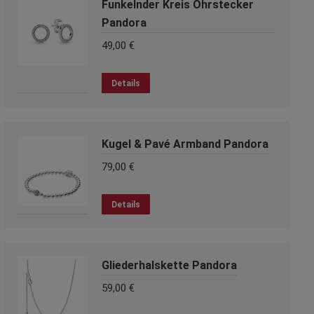
Funkelnder Kreis Ohrstecker
Varianten
auf.
Pandora
Die
49,00
€
Optionen
können
Details
auf
der
Produktseite
gewählt
Kugel & Pavé Armband Pandora
werden
79,00
€
Dieses
Details
Produkt
weist
mehrere
Gliederhalskette Pandora
Varianten
auf.
59,00
€
Die