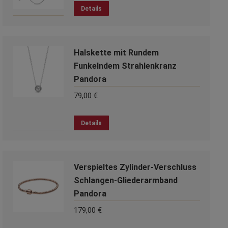
Optionen
Details
können
auf
der
Produktseite
Halskette mit Rundem
gewählt
Funkelndem Strahlenkranz
werden
Pandora
79,00
€
Details
Verspieltes Zylinder-Verschluss
Schlangen-Gliederarmband
Pandora
179,00
€