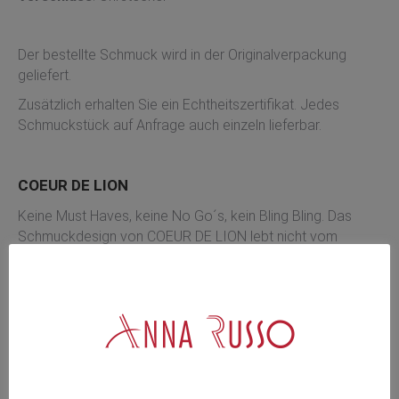
Der bestellte Schmuck wird in der Originalverpackung
geliefert.
Zusätzlich erhalten Sie ein Echtheitszertifikat. Jedes
Schmuckstück auf Anfrage auch einzeln lieferbar.
COEUR DE LION
Keine Must Haves, keine No Go´s, kein Bling Bling. Das
Schmuckdesign von COEUR DE LION lebt nicht vom
schnellen Effekt, sondern zelebriert die zeitlos schöne
Form in all ihren Facetten. Darum werden bei COEUR DE
LION Materialien akribisch gewählt, Farbnuancen präzise
bestimmt und Designs gemäß elementarer
Gestaltungsregeln zum Leben erweckt.
Frauen auf der ganzen Welt erkennen Schmuck von
COEUR DE LION an seinen eleganten Linien, seiner