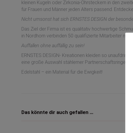
kleinen Kugeln oder Zirkonia-Ohrsteckern in den zwei
für Frauen und Männer jeden Alters passend. Entdecke
Nicht umsonst hat sich ERNSTES DESIGN der besonderen
Das Ziel der Firma ist es qualitativ hochwertige Schm
in Nordhorn verbinden 50 qualifizierte Mitarbeiter mod
Auffallen ohne auffällig zu sein!
ERNSTES DESIGN- Kreationen kleiden so unaufdringlich, 
eine große Auswahl stählerner Partnerschaftsringe.
Edelstahl – ein Material für die Ewigkeit!
Das könnte dir auch gefallen …