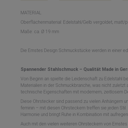
MATERIAL
Oberflächenmaterial: Edelstahl/Gelb vergoldet, matt/po
Maße: ca. Ø 19 mm
Die Ernstes Design Schmuckstücke werden in einer ed
Spannender Stahlschmuck – Qualität Made in Ge
Von Beginn an spielte die Leidenschaft zu Edelstahl b
Materialien in der Schmuckbranche, was nicht zuletzt 
technische Eigenschaften mit modernem, zeitlosem Desi
Diese Ohrstecker sind passend zu vielen Anhängern und
feminin – mit diesen Ohrsteckern treffen sie jeden Sti
Harmonie und bringt Ruhe in Kombination mit aufreg
Auch mit den vielen weiteren Ohrsteckern von Ernstes