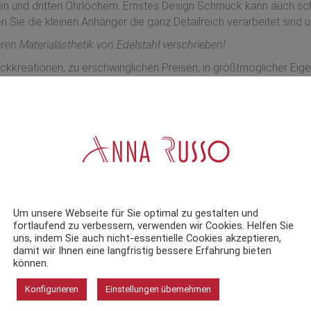
ten und dritten Ohrlöchern. Ernstes Design Schmuck kann auch s
n Sie die kleinen Anhänger die ganz Detailreich verarbeitet sin
 Materialästhetik von Edelstahl verschrieben!
uckkreationen, zu erschwinglichen Preisen, in größtmöglicher Ei
erne Fertigungstechniken mit traditioneller Handwerkskunst.
dass ihnen nicht nur die Frauen verfallen, sondern selbst „Mann“
Um unsere Webseite für Sie optimal zu gestalten und
fortlaufend zu verbessern, verwenden wir Cookies. Helfen Sie
uns, indem Sie auch nicht-essentielle Cookies akzeptieren,
damit wir Ihnen eine langfristig bessere Erfahrung bieten
können.
Konfigurieren
Einstellungen übernehmen