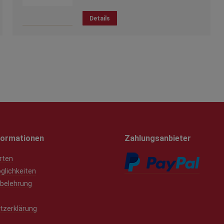
Details
formationen
Zahlungsanbieter
rten
glichkeiten
belehrung
tzerklärung