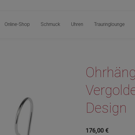
Online-Shop
Schmuck
Uhren
Trauringlounge
Online-Shop
Schmuck
Uhren
Trauringlounge
Ohrhäng
Vergold
Design
176,00
€