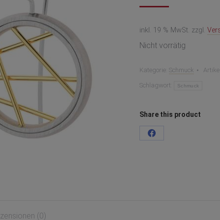
inkl. 19 % MwSt.
zzgl.
Ver
Nicht vorrätig
Kategorie:
Schmuck
Artik
Schlagwort:
Schmuck
Share this product
Teilen
auf
Facebook
zensionen (0)