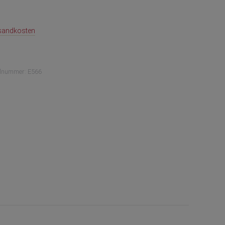
sandkosten
elnummer:
E566