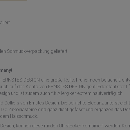
liert
len Schmuckverpackung geliefert.
rmany!
ei ERNSTES DESIGN eine große Rolle. Früher noch belächelt, entw
auch auf das Konto von ERNSTES DESIGN geht! Edelstahl steht für
gn und ist zudem auch für Allergiker extrem hautverträglich.
 Colliers von Ernstes Design. Die schlichte Eleganz unterstreicht
l. Die Zirkoniasteine sind ganz dicht gefasst und ergänzen das Des
endem Halsschmuck.
 Design, können diese runden Ohrstecker kombiniert werden. Komb