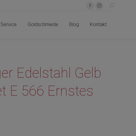
Search:
Facebook
Instagram
Service
Goldschmiede
Blog
Kontakt
page
page
Service
Goldschmiede
Blog
opens
Kontakt
opens
in
in
new
new
window
window
er Edelstahl Gelb
et E 566 Ernstes