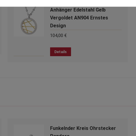
Anhänger Edelstahl Gelb
Vergoldet AN904 Ernstes
Design
104,00
€
Details
Funkelnder Kreis Ohrstecker