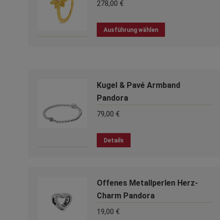
278,00
€
Dieses
Ausführung wählen
Produkt
weist
mehrere
Varianten
auf.
Kugel & Pavé Armband
Die
Pandora
Optionen
79,00
€
können
auf
Dieses
der
Details
Produkt
Produktseite
weist
gewählt
mehrere
werden
Offenes Metallperlen Herz-
Varianten
auf.
Charm Pandora
Die
19,00
€
Optionen