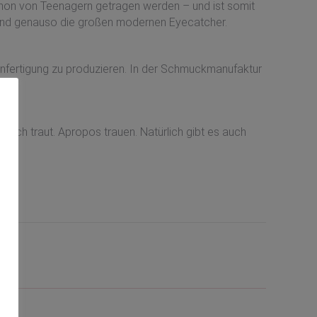
chon von Teenagern getragen werden – und ist somit
d und genauso die großen modernen Eyecatcher.
genfertigung zu produzieren. In der Schmuckmanufaktur
 sich traut. Apropos trauen. Natürlich gibt es auch