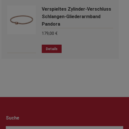
Verspieltes Zylinder-Verschluss
Schlangen-Gliederarmband
Pandora
179,00
€
Dieses
Details
Produkt
weist
mehrere
Varianten
auf.
Die
Optionen
können
auf
der
Suche
Produktseite
gewählt