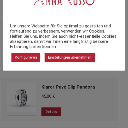
Dieses
Details
Produkt
weist
mehrere
Um unsere Webseite für Sie optimal zu gestalten und
Verschlungene Herzen Charm-
Varianten
fortlaufend zu verbessern, verwenden wir Cookies.
Helfen Sie uns, indem Sie auch nicht-essentielle Cookies
auf.
Anhänger Pandora
akzeptieren, damit wir Ihnen eine langfristig bessere
Die
Erfahrung bieten können.
39,00
€
Optionen
können
Konfigurieren
Einstellungen übernehmen
Details
auf
der
Produktseite
gewählt
Klarer Pavé Clip Pandora
werden
45,00
€
Details