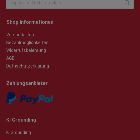
Search:
werden
Shop Informationen
Versandarten
Bezahlmöglichkeiten
Widerrufsbelehrung
AGB
Detnschutzerklärung
Zahlungsanbieter
Ki Grounding
Ki Grounding