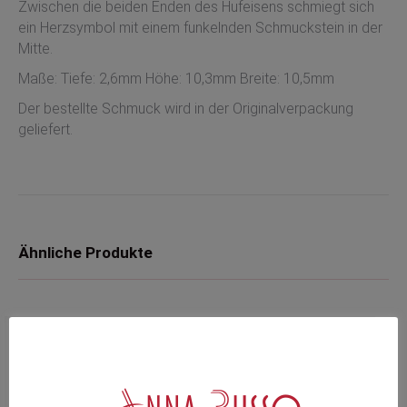
Zwischen die beiden Enden des Hufeisens schmiegt sich
ein Herzsymbol mit einem funkelnden Schmuckstein in der
Mitte.
Maße: Tiefe: 2,6mm Höhe: 10,3mm Breite: 10,5mm
Der bestellte Schmuck wird in der Originalverpackung
geliefert.
Ähnliche Produkte
Kugel & Pavé Armband Pandora
79,00
€