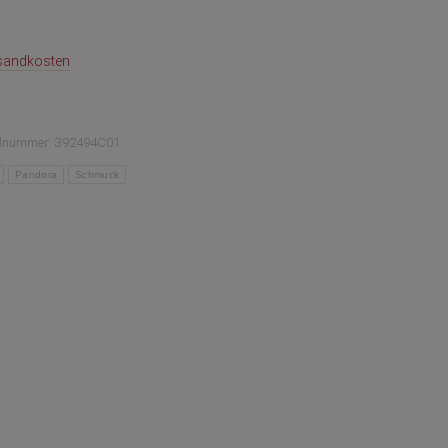
sandkosten
elnummer:
392494C01
Pandora
Schmuck