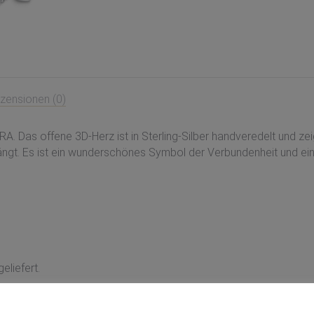
zensionen (0)
 Das offene 3D-Herz ist in Sterling-Silber handveredelt und zei
infängt. Es ist ein wunderschönes Symbol der Verbundenheit und 
eliefert.