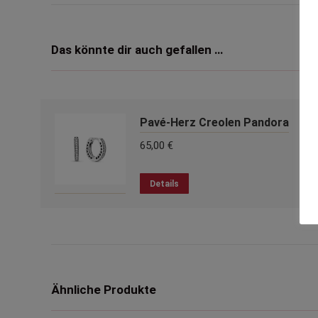
Das könnte dir auch gefallen …
Pavé-Herz Creolen Pandora
65,00
€
Details
Ähnliche Produkte