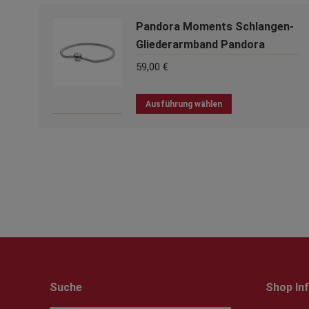
Pandora Moments Schlangen-
Gliederarmband Pandora
59,00
€
Dieses
Ausführung wählen
Produkt
weist
mehrere
Varianten
auf.
Die
Optionen
können
auf
der
Produktseite
Suche
Shop In
gewählt
werden