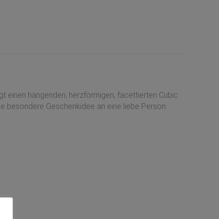
gt einen hängenden, herzförmigen, facettierten Cubic
eine besondere Geschenkidee an eine liebe Person.