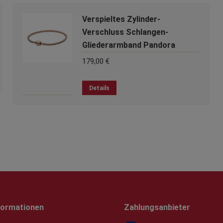
Verspieltes Zylinder-
Verschluss Schlangen-
Gliederarmband Pandora
179,00
€
Dieses
Details
Produkt
weist
mehrere
Varianten
auf.
Die
Optionen
können
auf
der
formationen
Zahlungsanbieter
Produktseite