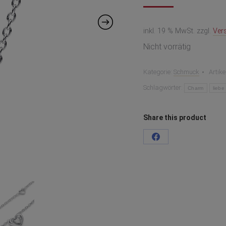
inkl. 19 % MwSt.
zzgl.
Ver
Nicht vorrätig
Kategorie:
Schmuck
Artik
Schlagwörter:
Charm
liebe
Share this product
Teilen
auf
Facebook