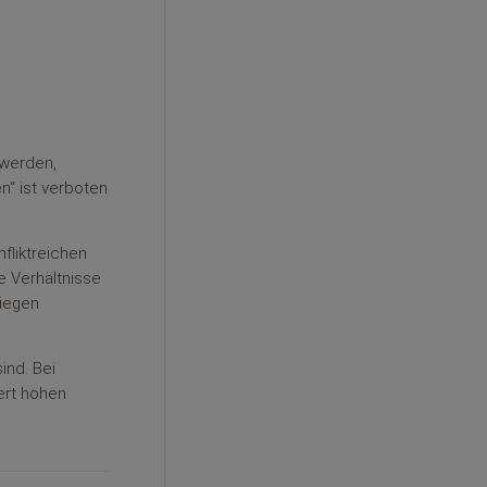
 werden,
n“ ist verboten
fliktreichen
 Verhältnisse
riegen
ind. Bei
ert hohen