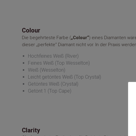
Colour
Die begehrteste Farbe (
„Colour“
) eines Diamanten wäre
dieser „perfekte“ Diamant nicht vor. In der Praxis werd
Hochfeines Weiß (River)
Feines Weiß (Top Wesselton)
Weiß (Wesselton)
Leicht getöntes Weiß (Top Crystal)
Getöntes Weiß (Crystal)
Getönt 1 (Top Cape)
Clarity