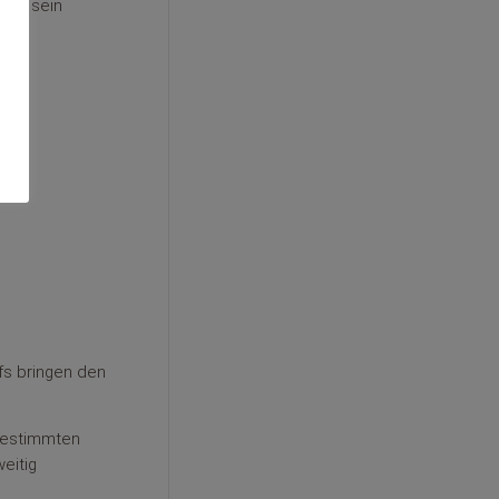
 Art sein
fs bringen den
 bestimmten
eitig