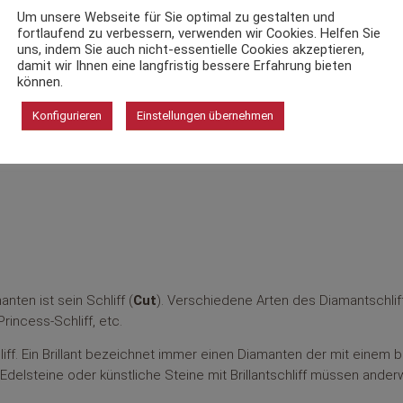
nflusst von Einschlüssen, die von fester, gasförmiger oder flüssiger
Um unsere Webseite für Sie optimal zu gestalten und
r Fachwelt folgende Begriffe verwendet (Auszug):
fortlaufend zu verbessern, verwenden wir Cookies. Helfen Sie
uns, indem Sie auch nicht-essentielle Cookies akzeptieren,
puren von der Verarbeitung lupenrein
damit wir Ihnen eine langfristig bessere Erfahrung bieten
können.
i zehnfacher Vergrößerung schwer zu erkennen.
Konfigurieren
Einstellungen übernehmen
r Vergrößerung leicht zu erkennen.
ten ist sein Schliff (
Cut
). Verschiedene Arten des Diamantschlif
Princess-Schliff, etc.
hliff. Ein Brillant bezeichnet immer einen Diamanten der mit einem
 Edelsteine oder künstliche Steine mit Brillantschliff müssen anderw