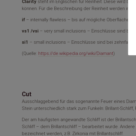
Clarity
steht im Englischen für Reinheit. Diese wird beei
können. Für die Beschreibung der Reinheit werden in de
if
– internally flawless – bis auf mögliche Oberflächens
vs1 /vsi
– very small inclusions – Einschlüsse sind be
si1
– small inclusions – Einschlüsse sind bei zehnfache
(Quelle:
https://de.wikipedia.org/wiki/Diamant
)
Cut
Ausschlaggebend für das sogenannte Feuer eines Diaman
Stein unterschiedlich stark zum Funkeln: Brillant-Schliff, 
Der am häufigsten angewandte Schliff ist der Brillantsc
Schliff – dem Brillantschliff – bearbeitet wurde. Andere
bezeichnet werden, z.B. Zirkonia mit Brillantschliff.