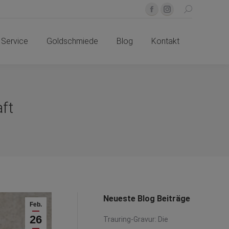
Search:
Facebook
Instagram
Service
Goldschmiede
Blog
Kontakt
page
page
Service
Goldschmiede
Blog
opens
Kontakt
opens
in
in
new
new
window
window
ft
Neueste Blog Beiträge
Feb.
26
Trauring-Gravur: Die