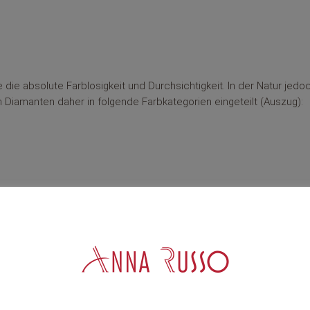
 die absolute Farblosigkeit und Durchsichtigkeit. In der Natur jed
en Diamanten daher in folgende Farbkategorien eingeteilt (Auszug):