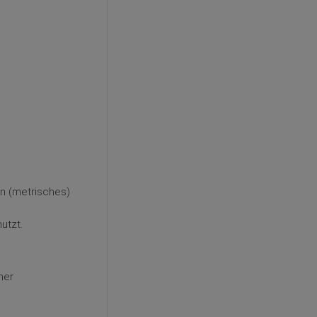
n (metrisches)
utzt.
ner