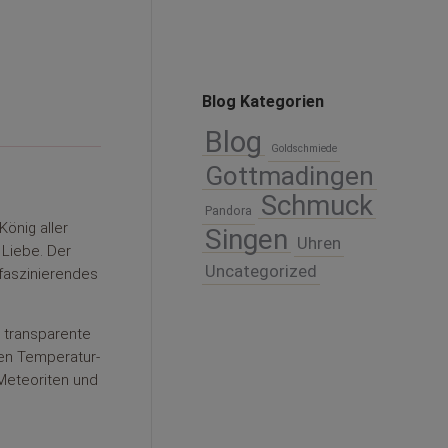
Blog Kategorien
Blog
Goldschmiede
Gottmadingen
Schmuck
Pandora
önig aller
Singen
Uhren
 Liebe. Der
Uncategorized
 faszinierendes
t transparente
hen Temperatur-
 Meteoriten und