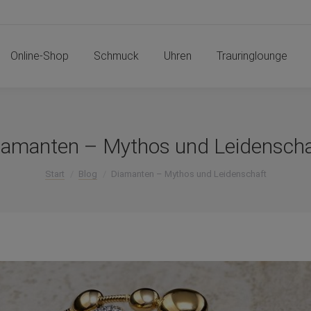
Online-Shop
Schmuck
Uhren
Trauringlounge
Online-Shop
Schmuck
Uhren
Trauringlounge
iamanten – Mythos und Leidenscha
Sie befinden sich hier:
Start
Blog
Diamanten – Mythos und Leidenschaft