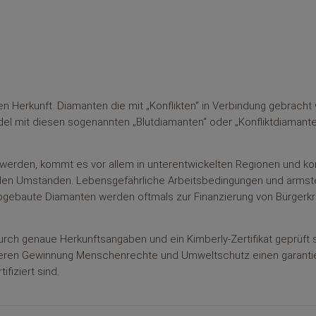
n Herkunft. Diamanten die mit „Konflikten“ in Verbindung gebracht
del mit diesen sogenannten „Blutdiamanten“ oder „Konfliktdiamante
 werden, kommt es vor allem in unterentwickelten Regionen und kon
len Umständen. Lebensgefährliche Arbeitsbedingungen und ärmste
abgebaute Diamanten werden oftmals zur Finanzierung von Bürgerk
durch genaue Herkunftsangaben und ein Kimberly-Zertifikat geprüft s
i deren Gewinnung Menschenrechte und Umweltschutz einen garanti
iziert sind.