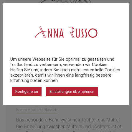
Um unsere Webseite für Sie optimal zu gestalten und
fortlaufend zu verbessern, verwenden wir Cookies.
Helfen Sie uns, indem Sie auch nicht-essentielle Cookies
akzeptieren, damit wir Ihnen eine langfristig bessere
Schönheit der Verbundenheit: Aktuelle
Erfahrung bieten können.
Mutter-Tochter-Schmucktrends
Konfigurieren
Einstellungen übernehmen
Blog
,
Gottmadingen
,
Pandora
,
Schmuck
,
Singen
Von
katharinaauer
Januar 5, 2024
Kommentar hinterlassen
Das besondere Band zwischen Töchter und Mütter
Die Beziehung zwischen Müttern und Töchtern ist et