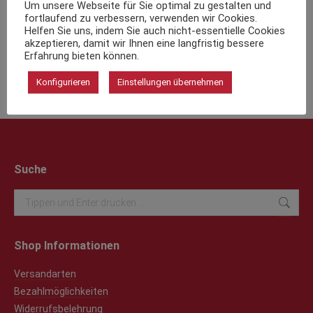
Um unsere Webseite für Sie optimal zu gestalten und
fortlaufend zu verbessern, verwenden wir Cookies.
Helfen Sie uns, indem Sie auch nicht-essentielle Cookies
Teilen Sie diese Seite
akzeptieren, damit wir Ihnen eine langfristig bessere
Erfahrung bieten können.
Teilen
Teilen
Teilen
Konfigurieren
Einstellungen übernehmen
auf
auf
auf
Facebook
X
WhatsApp
Suche
Search:
Shop Informationen
Versandarten
Bezahlmöglichkeiten
Widerrufsbelehrung