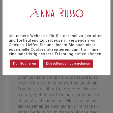
Schmuckpflege
Um unsere Webseite für Sie optimal zu gestalten
und fortlaufend zu verbessern, verwenden wir
Cookies. Helfen Sie uns, indem Sie auch nicht-
Blog
,
Gottmadingen
,
Schmuck
,
Singen
essentielle Cookies akzeptieren, damit wir Ihnen
Von
katharinaauer
Februar 23, 2024
eine langfristig bessere Erfahrung bieten können.
Kommentar hinterlassen
Konfigurieren
Einstellungen übernehmen
Alles, was Sie über die Reinigung von Sc
hmuck wissen müssen: Tipps und Tricks
Schmuck ist nicht nur ein Accessoire, so
ndern oft auch eine Investition, auch ein
Erbstück, das über Generationen hinweg
weitergegeben wird. Damit dein Schmuck
stück strahlt und seinen Glanz behält, ist
die regelmäßige Reinigung von entscheid
ender Bedeutung. In diesem Blogbeitrag