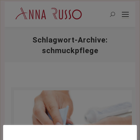
Search:
Schlagwort-Archive:
schmuckpflege
Sie befinden sich hier: