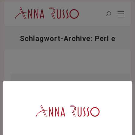
Search:
Schlagwort-Archive:
Perl e
Sie befinden sich hier:
Perlwochen – Schätze der Natur
bei Anna Russo
Blog
Von
katharinaauer
Juli 16, 2022
Kommentar hinterlassen
Liebe Kundinnen & liebe Kunden, liebe An
na Russo-Fans, Wir freuen uns endlich wi