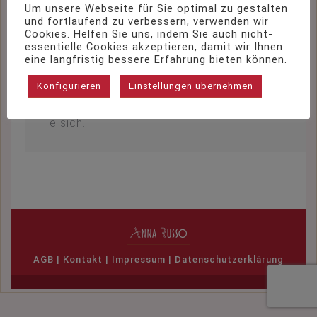
Um unsere Webseite für Sie optimal zu gestalten
eder ein Event veranstalten zu dürfen und
und fortlaufend zu verbessern, verwenden wir
Sie dazu einladen zu können. Wir eröffne
Cookies. Helfen Sie uns, indem Sie auch nicht-
n dieses Jahr unsere Perlwochen mit ein
essentielle Cookies akzeptieren, damit wir Ihnen
em einmaligen Event am kommenden Do
eine langfristig bessere Erfahrung bieten können.
nnerstag. Es warten viele Goodies und Ü
Konfigurieren
Einstellungen übernehmen
berraschungen für Sie. Genießen Sie alle
unten aufgeführten Vorteile und lassen Si
e sich…
AGB
|
Kontakt
|
Impressum
|
Datenschutzerklärung