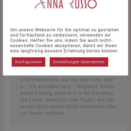
Um unsere Webseite für Sie optimal zu gestalten
Weißgold oder Platin
und fortlaufend zu verbessern, verwenden wir
Cookies. Helfen Sie uns, indem Sie auch nicht-
Blog
,
Schmuck
,
Singen
Von
katharinaauer
essentielle Cookies akzeptieren, damit wir Ihnen
Mai 13, 2026
Kommentar hinterlassen
eine langfristig bessere Erfahrung bieten können.
Wer sich für einen Ring entscheidet, trifft
Konfigurieren
Einstellungen übernehmen
keine alltägliche Wahl. Gerade bei Traurin
gen oder Verlobungsringen geht es um ei
n Schmuckstück, das Sie über viele Jahr
e – oft ein Leben lang – begleitet. Entspr
echend häufig stellt sich in der Beratung
die Frage: Weißgold oder Platin? Auf den
ersten Blick wirken beide Materialien ähnl
ich. Beide sind hell,…